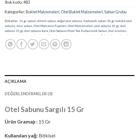
Stok kodu:
483
Kategoriler:
Buklet Malzemeleri
,
Otel Buklet Malzemeleri
,
Sabun Grubu
Etiketler:
15 gr sabun
,
dilimli sabun
,
doğal otel sabunu
,
hediyelik sabun 30 gr
,
kekikli otel
sabunu
,
mini sabun
,
Otel Malzeme Fiyatları
,
Otel Malzemeleri
,
otel sabunu 10 gr
,
otel
sabunu 15 gr
,
otel sabunu kare
,
Otel Sabunu Pileli Tek Kullanımlık Sabun
,
otel ürünleri
,
sabun
,
sargılı mini sabun
,
sargılı otel sabunu
,
sargılı yuvarlak sabun
,
Tek kullanımlık sabun
,
Toptan Otel Malzemeleri
,
yuvarlak otel sabunu
AÇIKLAMA
DEĞERLENDIRMELER (0)
Otel Sabunu Sargılı 15 Gr
Ürün Gramajı :
15 Gr
Kullanılan yağ:
Bitkisel