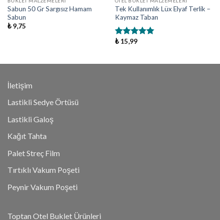
BUKLET MALZEMELERI
OTEL BUKLET MALZEMELERI
Sabun 50 Gr Sargısız Hamam
Tek Kullanımlık Lüx Elyaf Terlik –
Sabun
Kaymaz Taban
₺
9,75
₺
15,99
5 üzerinden
5.00
oy aldı
İletişim
Lastikli Sedye Örtüsü
Lastikli Galoş
Kağıt Tahta
Palet Streç Film
Tırtıklı Vakum Poşeti
Peynir Vakum Poşeti
Toptan Otel Buklet Ürünleri