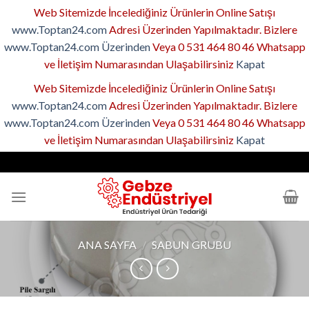
Web Sitemizde İncelediğiniz Ürünlerin Online Satışı
www.Toptan24.com
Adresi Üzerinden Yapılmaktadır. Bizlere
www.Toptan24.com Üzerinden
Veya 0 531 464 80 46 Whatsapp
ve İletişim Numarasından Ulaşabilirsiniz
Kapat
Web Sitemizde İncelediğiniz Ürünlerin Online Satışı
www.Toptan24.com
Adresi Üzerinden Yapılmaktadır. Bizlere
www.Toptan24.com Üzerinden
Veya 0 531 464 80 46 Whatsapp
ve İletişim Numarasından Ulaşabilirsiniz
Kapat
Skip
to
content
ANA SAYFA
/
SABUN GRUBU