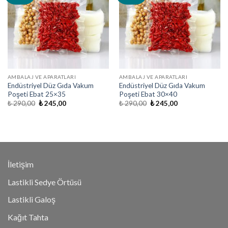
AMBALAJ VE APARATLARI
AMBALAJ VE APARATLARI
Endüstriyel Düz Gıda Vakum
Endüstriyel Düz Gıda Vakum
Poşeti Ebat 25×35
Poşeti Ebat 30×40
Orijinal
Şu
Orijinal
Şu
₺
290,00
₺
245,00
₺
290,00
₺
245,00
fiyat:
andaki
fiyat:
andaki
₺ 290,00.
fiyat:
₺ 290,00.
fiyat:
₺ 245,00.
₺ 245,00.
İletişim
Lastikli Sedye Örtüsü
Lastikli Galoş
Kağıt Tahta