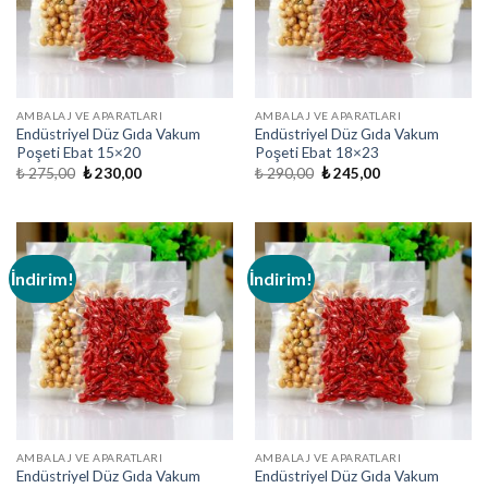
AMBALAJ VE APARATLARI
AMBALAJ VE APARATLARI
Endüstriyel Düz Gıda Vakum
Endüstriyel Düz Gıda Vakum
Poşeti Ebat 15×20
Poşeti Ebat 18×23
Orijinal
Şu
Orijinal
Şu
₺
275,00
₺
230,00
₺
290,00
₺
245,00
fiyat:
andaki
fiyat:
andaki
₺ 275,00.
fiyat:
₺ 290,00.
fiyat:
₺ 230,00.
₺ 245,00.
İndirim!
İndirim!
AMBALAJ VE APARATLARI
AMBALAJ VE APARATLARI
Endüstriyel Düz Gıda Vakum
Endüstriyel Düz Gıda Vakum