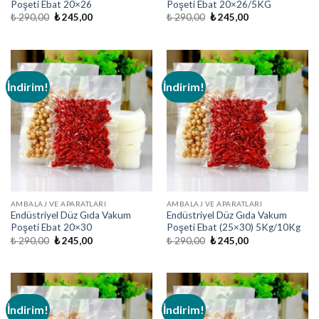
Poşeti Ebat 20×26
Poşeti Ebat 20×26/5KG
Orijinal
Şu
Orijinal
Şu
₺
290,00
₺
245,00
₺
290,00
₺
245,00
fiyat:
andaki
fiyat:
andaki
₺ 290,00.
fiyat:
₺ 290,00.
fiyat:
₺ 245,00.
₺ 245,00.
İndirim!
İndirim!
AMBALAJ VE APARATLARI
AMBALAJ VE APARATLARI
Endüstriyel Düz Gıda Vakum
Endüstriyel Düz Gıda Vakum
Poşeti Ebat 20×30
Poşeti Ebat (25×30) 5Kg/10Kg
Orijinal
Şu
Orijinal
Şu
₺
290,00
₺
245,00
₺
290,00
₺
245,00
fiyat:
andaki
fiyat:
andaki
₺ 290,00.
fiyat:
₺ 290,00.
fiyat:
₺ 245,00.
₺ 245,00.
İndirim!
İndirim!