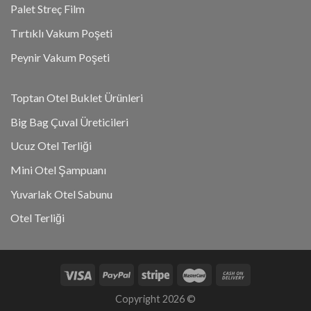
Palet Streç Film
Tırtıklı Vakum Poşeti
Peynir Vakum Poşeti
Toptan Otel Buklet Ürünleri
Big Bag Çuval Üreticileri
Ucuz Otel Terliği
Mini Otel Şampuanı
Yuvarlak Otel Sabunu
Otel Terliği
Copyright 2026 ©