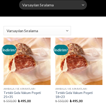
İndirim!
İndirim!
AMBALAJ VE APARATLARI
AMBALAJ VE APARATLARI
Tırtıklı Gıda Vakum Poşeti
Tırtıklı Gıda Vakum Poşeti
25×35
18×23
Orijinal
Şu
Orijinal
Şu
₺
550,00
₺
495,00
₺
550,00
₺
495,00
fiyat:
andaki
fiyat:
andaki