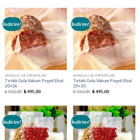
₺ 550,00.
fiyat:
₺ 550,00.
fiyat:
₺ 495,00.
₺ 495,00.
İndirim!
İndirim!
AMBALAJ VE APARATLARI
AMBALAJ VE APARATLARI
Tırtıklı Gıda Vakum Poşeti Ebat
Tırtıklı Gıda Vakum Poşeti Ebat
20×26
20×30
Orijinal
Şu
Orijinal
Şu
₺
550,00
₺
495,00
₺
550,00
₺
495,00
fiyat:
andaki
fiyat:
andaki
₺ 550,00.
fiyat:
₺ 550,00.
fiyat:
₺ 495,00.
₺ 495,00.
İndirim!
İndirim!